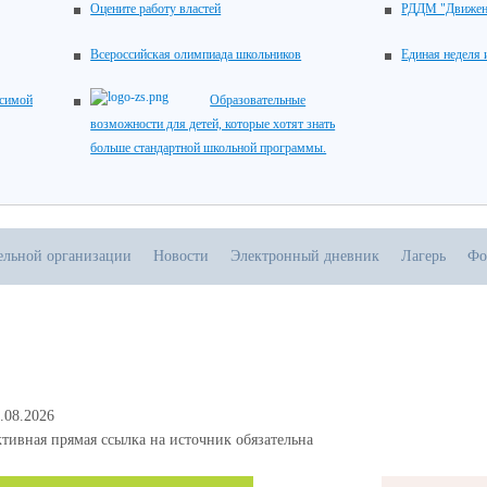
Оцените работу властей
РДДМ "Движен
Всероссийская олимпиада школьников
Единая неделя
исимой
Образовательные
возможности для детей, которые хотят знать
больше стандартной школьной программы.
тельной организации
Новости
Электронный дневник
Лагерь
Фо
.08.2026
тивная прямая ссылка на источник обязательна