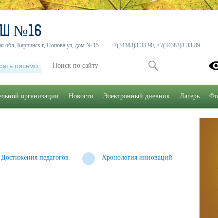
ОШ №16
я обл, Карпинск г, Попова ул, дом № 15
+7(34383)3-33-90, +7(34383)3-33-89
сать письмо
тельной организации
Новости
Электронный дневник
Лагерь
Фо
Достижения педагогов
Хронология инноваций