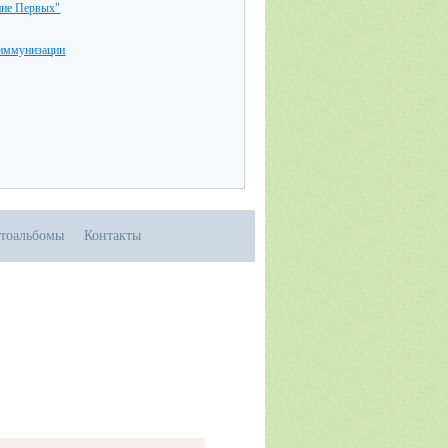
ие Первых"
 иммунизации
тоальбомы
Контакты