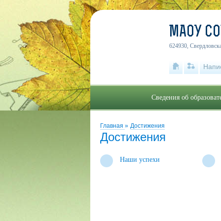
МАОУ С
624930, Свердловска
Напи
Сведения об образова
Главная
»
Достижения
Достижения
Наши успехи