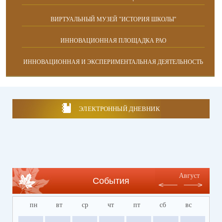
ВИРТУАЛЬНЫЙ МУЗЕЙ "ИСТОРИЯ ШКОЛЫ"
ИННОВАЦИОННАЯ ПЛОЩАДКА РАО
ИННОВАЦИОННАЯ И ЭКСПЕРИМЕНТАЛЬНАЯ ДЕЯТЕЛЬНОСТЬ
ЭЛЕКТРОННЫЙ ДНЕВНИК
Август
События
пн
вт
ср
чт
пт
сб
вс