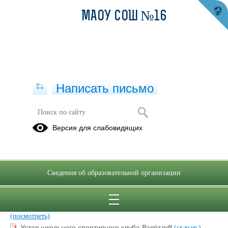
МАОУ СОШ №16
Написать письмо
Спортивный школьный клуб "Взлёт"
Версия для слабовидящих
02.08.2021
Сведения об образовательной организации
Приказ о создании школьного спортивного клуба.pdf
(скачать)
(посмотреть)
План работы ШСК ВЗЛЕТ на 2025-2026 год.pdf
(скачать)
(посмотреть)
Устав школьного спортивного клуба Взлёт.pdf
(скачать)